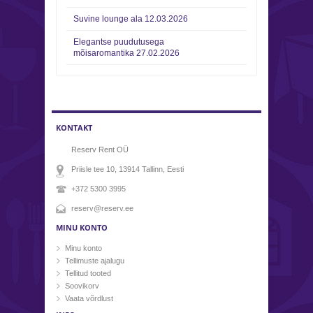
Suvine lounge ala
12.03.2026
Elegantse puudutusega
mõisaromantika
27.02.2026
KONTAKT
Reserv Rent OÜ
Priisle tee 10, 13914
Tallinn
, Eesti
+372 5300 3995
reserv@reserv.ee
MINU KONTO
Minu konto
Tellimuste ajalugu
Tellitud tooted
Soovikorv
Vaata võrdlust