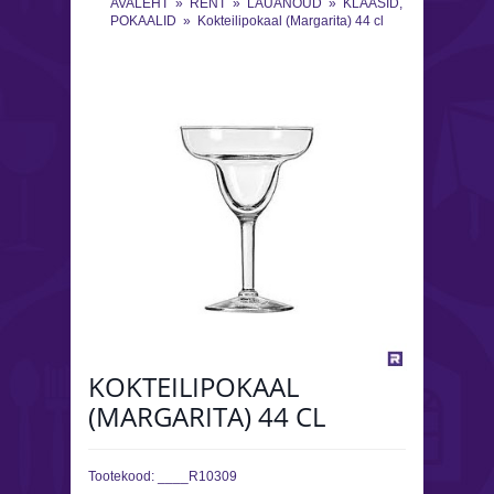
AVALEHT
»
RENT
»
LAUANÕUD
»
KLAASID,
POKAALID
»
Kokteilipokaal (Margarita) 44 cl
KOKTEILIPOKAAL
(MARGARITA) 44 CL
Tootekood:
____R10309