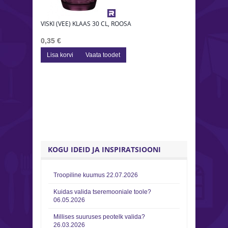
VISKI (VEE) KLAAS 30 CL, ROOSA
VISKI (VE
0,35 €
0,40 €
Lisa korvi
Vaata toodet
Lisa korv
KOGU IDEID JA INSPIRATSIOONI
Troopiline kuumus
22.07.2026
Kuidas valida tseremooniale toole?
06.05.2026
Millises suuruses peotelk valida?
26.03.2026