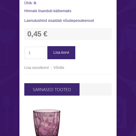
Ühik:
tk
Hinnale lisandub käibemaks
Laenutushind sisaldab nõudepesuteenust
0,45 €
Lisa korvi
Lisa soovikorvi
|
Võrdle
SARNASED TOOTED