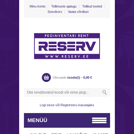
Minu konto
Tellimuste ajalugu
Tellitud tooted
Soovikorv
Vaata võrdlust
Ülevaade
toode(t) -
0,00
€
Logi sisse
või
Registreeru kasutajaks
MENÜÜ