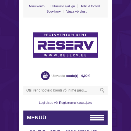
Minu konto
Tellimuste ajalugu
Tellitud tooted
Soovikorv
Vaata võrdlust
Ülevaade
toode(t) -
0,00
€
Logi sisse
või
Registreeru kasutajaks
MENÜÜ