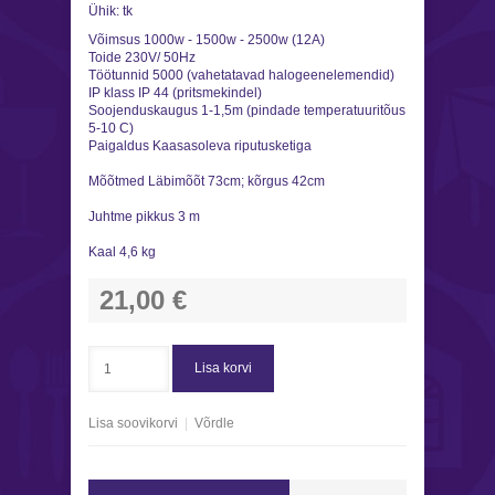
Ühik:
tk
Võimsus 1000w - 1500w - 2500w (12A)
Toide 230V/ 50Hz
Töötunnid 5000 (vahetatavad halogeenelemendid)
IP klass IP 44 (pritsmekindel)
Soojenduskaugus 1-1,5m (pindade temperatuuritõus
5-10 C)
Paigaldus Kaasasoleva riputusketiga
Mõõtmed Läbimõõt 73cm; kõrgus 42cm
Juhtme pikkus 3 m
Kaal 4,6 kg
21,00 €
Lisa korvi
Lisa soovikorvi
|
Võrdle