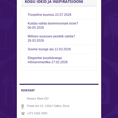
KOGU IDEID JA INSPIRATSIOONI
Troopiline kuumus
22.07.2026
Kuidas valida tseremooniale toole?
06.05.2026
Millises suuruses peotelk valida?
26.03.2026
Suvine lounge ala
12.03.2026
Elegantse puudutusega
mõisaromantika
27.02.2026
KONTAKT
Reserv Rent OÜ
Priisle tee 10, 13914
Tallinn
, Eesti
+372 5300 3995