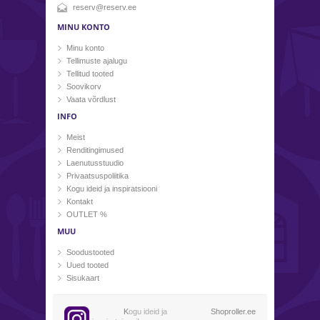
reserv@reserv.ee
MINU KONTO
Minu konto
Tellimuste ajalugu
Tellitud tooted
Soovikorv
Vaata võrdlust
INFO
Meist
Renditingimused
Laenutusstuudio
Privaatsuspoliitika
Kogu ideid ja inspiratsiooni
Kontakt
OUTLET %
MUU
Soodustooted
Uued tooted
Sisukaart
K
ogu ideid ja
Shoproller.ee