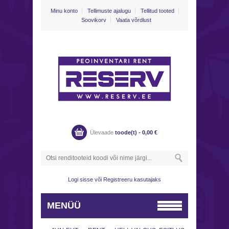
Minu konto
Tellimuste ajalugu
Tellitud tooted
Soovikorv
Vaata võrdlust
Ülevaade
toode(t) -
0,00
€
Logi sisse
või
Registreeru kasutajaks
MENÜÜ