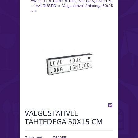
AVALEHT
»
RENT
»
HELI, VALGUS, ESITLUS
»
VALGUSTID
»
Valgustahvel tähtedega 50x15
cm
VALGUSTAHVEL
TÄHTEDEGA 50X15 CM