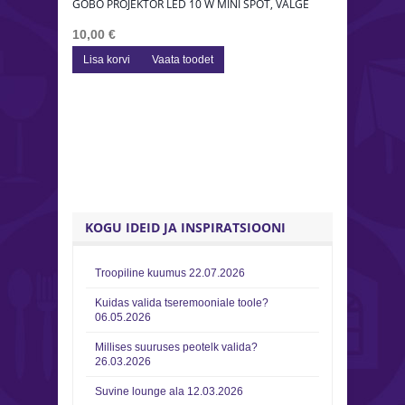
GOBO PROJEKTOR LED 10 W MINI SPOT, VALGE
GOBO PROJ
10,00 €
10,00 €
Lisa korvi
Vaata toodet
Lisa korv
KOGU IDEID JA INSPIRATSIOONI
Troopiline kuumus
22.07.2026
Kuidas valida tseremooniale toole?
06.05.2026
Millises suuruses peotelk valida?
26.03.2026
Suvine lounge ala
12.03.2026