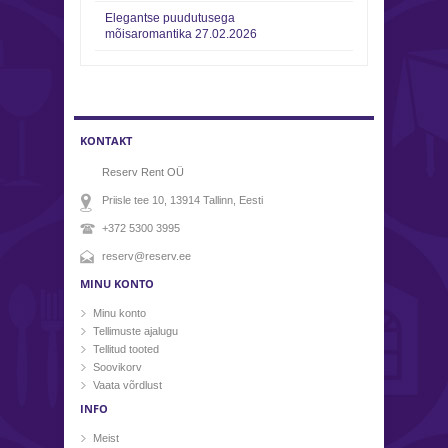
Elegantse puudutusega
mõisaromantika
27.02.2026
KONTAKT
Reserv Rent OÜ
Priisle tee 10, 13914
Tallinn
, Eesti
+372 5300 3995
reserv@reserv.ee
MINU KONTO
Minu konto
Tellimuste ajalugu
Tellitud tooted
Soovikorv
Vaata võrdlust
INFO
Meist