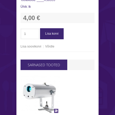
Tootekood:
____R50355
Ühik:
tk
4,00 €
Lisa korvi
Lisa soovikorvi
|
Võrdle
SARNASED TOOTED