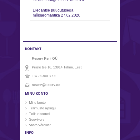
Suvine lounge ala
12.03.2026
Elegantse puudutusega
mõisaromantika
27.02.2026
KONTAKT
Reserv Rent OÜ
Priisle tee 10, 13914
Tallinn
, Eesti
+372 5300 3995
reserv@reserv.ee
MINU KONTO
Minu konto
Tellimuste ajalugu
Tellitud tooted
Soovikorv
Vaata võrdlust
INFO