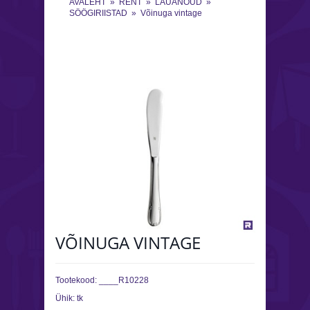
AVALEHT
»
RENT
»
LAUANÕUD
»
SÖÖGIRIISTAD
»
Võinuga vintage
VÕINUGA VINTAGE
Tootekood:
____R10228
Ühik:
tk