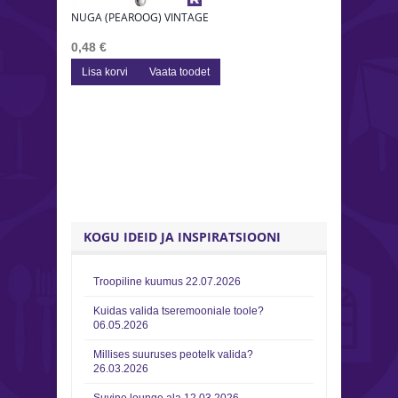
NUGA (PEAROOG) VINTAGE
NUGA (STE
0,48 €
0,48 €
Lisa korvi
Vaata toodet
Lisa korv
KOGU IDEID JA INSPIRATSIOONI
Troopiline kuumus
22.07.2026
Kuidas valida tseremooniale toole?
06.05.2026
Millises suuruses peotelk valida?
26.03.2026