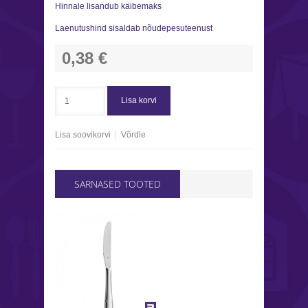
Hinnale lisandub käibemaks
Laenutushind sisaldab nõudepesuteenust
0,38 €
Lisa korvi
Lisa soovikorvi
|
Võrdle
SARNASED TOOTED