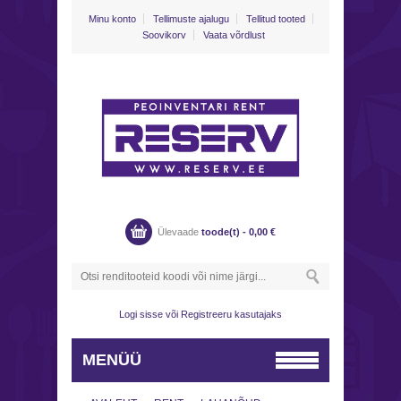
Minu konto
Tellimuste ajalugu
Tellitud tooted
Soovikorv
Vaata võrdlust
Ülevaade
toode(t) -
0,00
€
Logi sisse
või
Registreeru kasutajaks
MENÜÜ